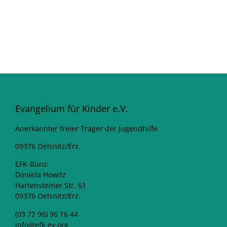
Evangelium für Kinder e.V.
Anerkannter freier Träger der Jugendhilfe
09376 Oelsnitz/Erz.
EFK-Büro:
Daniela Howitz
Hartensteiner Str. 61
09376 Oelsnitz/Erz.
(03 72 96) 96 16 44
info@efk-ev.org