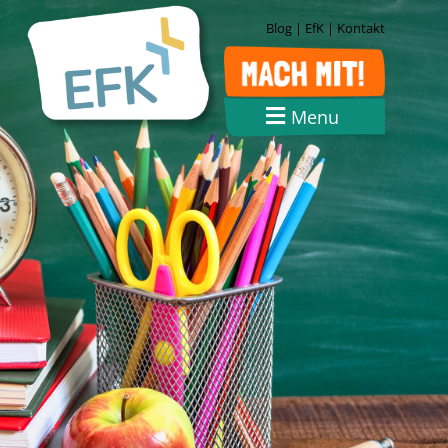
Blog
|
EfK
|
Kontakt
Menu