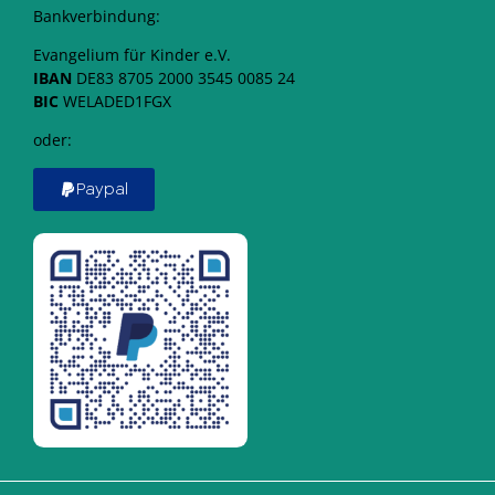
Bankverbindung:
Evangelium für Kinder e.V.
IBAN
DE83 8705 2000 3545 0085 24
BIC
WELADED1FGX
oder:
Paypal