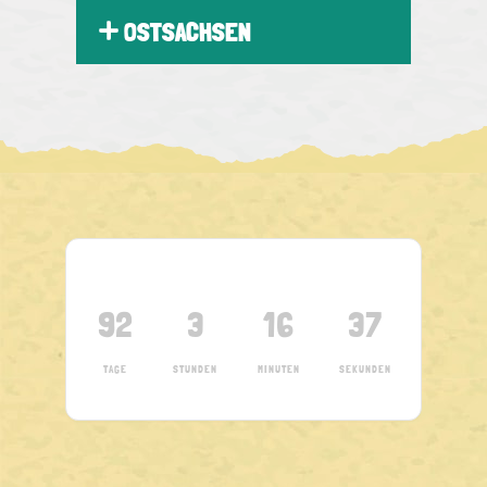
OSTSACHSEN
92
3
16
36
TAGE
STUNDEN
MINUTEN
SEKUNDEN