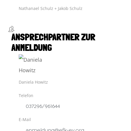
Nathanael Schulz + Jakob Schulz
ANSPRECHPARTNER ZUR
ANMELDUNG
Daniela Howitz
Telefon
037296/961644
E-Mail
anmeldung@efk-ev.org