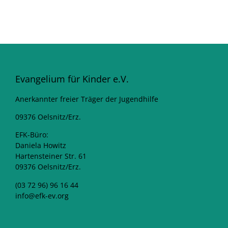
Evangelium für Kinder e.V.
Anerkannter freier Träger der Jugendhilfe
09376 Oelsnitz/Erz.
EFK-Büro:
Daniela Howitz
Hartensteiner Str. 61
09376 Oelsnitz/Erz.
(03 72 96) 96 16 44
info@efk-ev.org