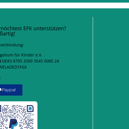
möchtest EFK unterstützen?
ßartig!
verbindung:
gelium für Kinder e.V.
N
DE83 8705 2000 3545 0085 24
ELADED1FGX
:
Paypal