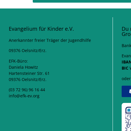
Evangelium für Kinder e.V.
Du 
Gro
Anerkannter freier Träger der Jugendhilfe
Bank
09376 Oelsnitz/Erz.
Evan
EFK-Büro:
IBA
Daniela Howitz
BIC
W
Hartensteiner Str. 61
oder
09376 Oelsnitz/Erz.
(03 72 96) 96 16 44
info@efk-ev.org