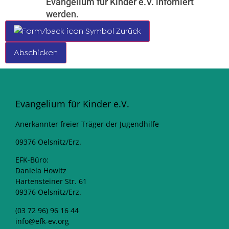
Evangelium für Kinder e.V. infomiert
werden.
Zurück
Abschicken
Evangelium für Kinder e.V.
Anerkannter freier Träger der Jugendhilfe
09376 Oelsnitz/Erz.
EFK-Büro:
Daniela Howitz
Hartensteiner Str. 61
09376 Oelsnitz/Erz.
(03 72 96) 96 16 44
info@efk-ev.org