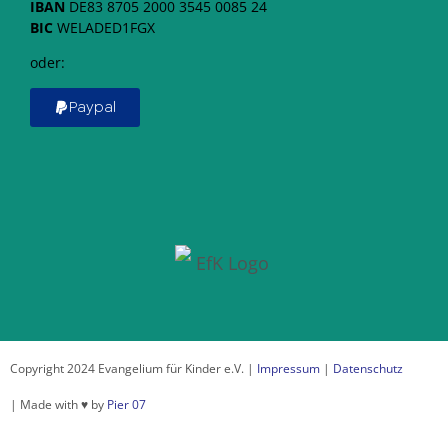
IBAN
DE83 8705 2000 3545 0085 24
BIC
WELADED1FGX
oder:
Paypal
Copyright 2024 Evangelium für Kinder e.V. |
Impressum
|
Datenschutz
| Made with ♥ by
Pier 07