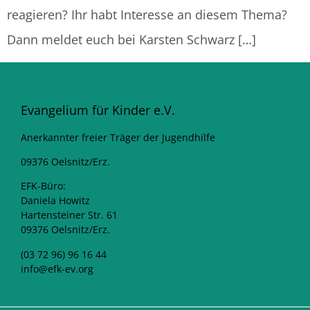
reagieren? Ihr habt Interesse an diesem Thema?
Dann meldet euch bei Karsten Schwarz […]
Evangelium für Kinder e.V.
Anerkannter freier Träger der Jugendhilfe
09376 Oelsnitz/Erz.
EFK-Büro:
Daniela Howitz
Hartensteiner Str. 61
09376 Oelsnitz/Erz.
(03 72 96) 96 16 44
info@efk-ev.org