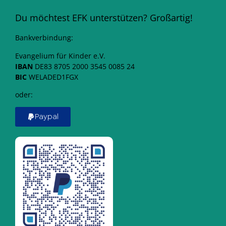
Du möchtest EFK unterstützen? Großartig!
Bankverbindung:
Evangelium für Kinder e.V.
IBAN
DE83 8705 2000 3545 0085 24
BIC
WELADED1FGX
oder:
Paypal